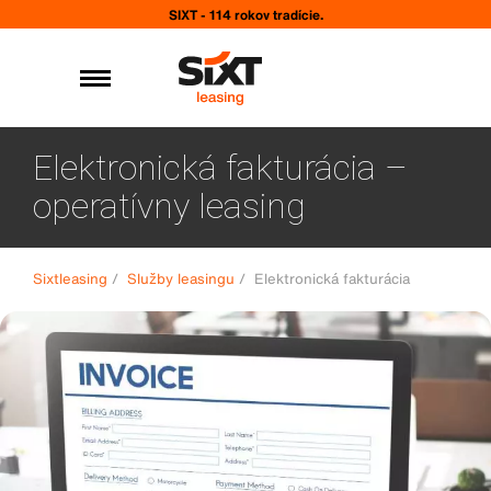
SIXT - 114 rokov tradície.
Elektronická fakturácia –
operatívny leasing
Sixtleasing
/
Služby leasingu
/
Elektronická fakturácia