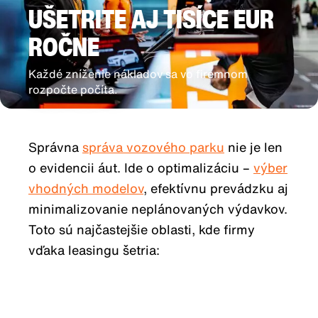
UŠETRITE AJ TISÍCE EUR
ROČNE
Každé zníženie nákladov sa vo firemnom
rozpočte počíta.
Správna
správa vozového parku
nie je len
o evidencii áut. Ide o optimalizáciu –
výber
vhodných modelov
, efektívnu prevádzku aj
minimalizovanie neplánovaných výdavkov.
Toto sú najčastejšie oblasti, kde firmy
vďaka leasingu šetria: