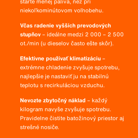
štarte menej paliva, než pri
niekoľkominútovom voľnobehu.
Včas radenie vyšších prevodových
stupňov
– ideálne medzi 2 000 – 2 500
ot./min (u dieselov často ešte skôr).
Efektívne používať klimatizáciu
–
extrémne chladenie zvyšuje spotrebu,
najlepšie je nastaviť ju na stabilnú
teplotu s recirkuláciou vzduchu.
Nevozte zbytočný náklad
– každý
kilogram navyše zvyšuje spotrebu.
Pravidelne čistite batožinový priestor aj
strešné nosiče.