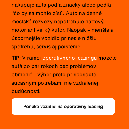
nakupuje autá podľa značky alebo podľa
"čo by sa mohlo zísť". Auto na denné
mestské rozvozy nepotrebuje naftový
motor ani veľký kufor. Naopak – menšie a
úspornejšie vozidlo prinesie nižšiu
spotrebu, servis aj poistenie.
TIP:
V rámci
operatívneho leasingu
môžete
autá po pár rokoch bez problémov
obmeniť – výber preto prispôsobte
súčasným potrebám, nie vzdialenej
budúcnosti.
Ponuka vozidiel na operatívny leasing