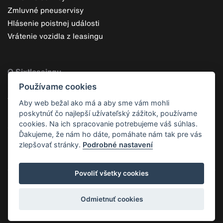
Zmluvné pneuservisy
Hlásenie poistnej události
Vrátenie vozidla z leasingu
O Sixtleasingu
Používame cookies
Čo je operatívny leasing
Výhody operatívneho leasingu
Aby web bežal ako má a aby sme vám mohli
Prečo leasing od Sixtu
poskytnúť čo najlepší užívateľský zážitok, používame
cookies. Na ich spracovanie potrebujeme váš súhlas.
Skupina Sixt
Ďakujeme, že nám ho dáte, pomáhate nám tak pre vás
Kontaktné údaje
zlepšovať stránky.
Podrobné nastavení
Povoliť všetky cookies
Odmietnuť cookies
Kontakty
GDPR
EAA