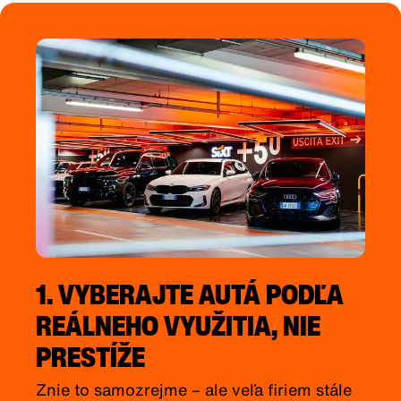
1. VYBERAJTE AUTÁ PODĽA
REÁLNEHO VYUŽITIA, NIE
PRESTÍŽE
Znie to samozrejme – ale veľa firiem stále