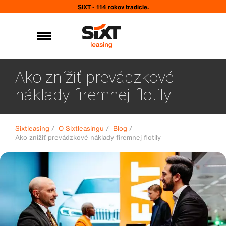
SIXT - 114 rokov tradície.
Ako znížiť prevádzkové
náklady firemnej flotily
Sixtleasing
/
O Sixtleasingu
/
Blog
/
Ako znížiť prevádzkové náklady firemnej flotily