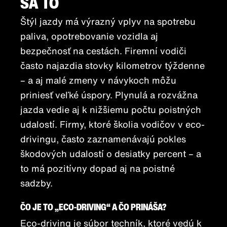
SA TO
Štýl jazdy má výrazný vplyv na spotrebu
paliva, opotrebovanie vozidla aj
bezpečnosť na cestách. Firemní vodiči
často najazdia stovky kilometrov týždenne
– a aj malé zmeny v návykoch môžu
priniesť veľké úspory. Plynulá a rozvážna
jazda vedie aj k nižšiemu počtu poistných
udalostí. Firmy, ktoré školia vodičov v eco-
drivingu, často zaznamenávajú pokles
škodových udalostí o desiatky percent – a
to má pozitívny dopad aj na poistné
sadzby.
ČO JE TO „ECO-DRIVING“ A ČO PRINÁŠA?
Eco-driving je súbor techník, ktoré vedú k