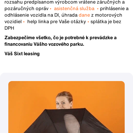
rozsahu predpísanom výrobcom vrátene záručných a
pozáručných opráv
•
asistenčná služba
•
prihlásenie a
odhlásenie vozidla na DI, úhrada
dane
z motorových
vozidiel
•
help linka pre Vaše otázky
•
splátka je bez
DPH
Zabezpečíme všetko, čo je potrebné k prevádzke a
financovaniu Vášho vozového parku.
Váš Sixt leasing