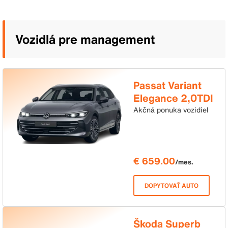
Vozidlá pre management
Passat Variant
Elegance 2,0TDI
110kW DSG
Akčná ponuka vozidiel
€ 659.00
/mes.
DOPYTOVAŤ AUTO
Škoda Superb