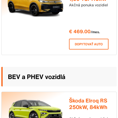
DSG
Akčná ponuka vozidiel
€ 469.00
/mes.
DOPYTOVAŤ AUTO
BEV a PHEV vozidlá
Škoda Elroq RS
250kW, 84kWh
4x4