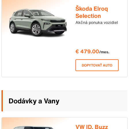
Škoda Elroq
Selection
210kW, 82kWh
Akčná ponuka vozidiel
€ 479.00
/mes.
DOPYTOVAŤ AUTO
Dodávky a Vany
VW ID. Buzz