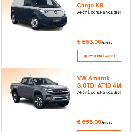
Cargo KR
125kW, 85kWh
Akčná ponuka vozidiel
RWD Basis
€ 653.00
/mes.
DOPYTOVAŤ AUTO
VW Amarok
3,0TDI AT10 4M
Style Xperience
Akčná ponuka vozidiel
€ 656.00
/mes.