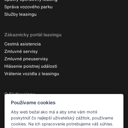
Správa vozového parku
Služby leasingu
Zákaznícky portál leasingu
Cestná asistencia
Zmluvné servisy
Zmluvné pneuservisy
Hlásenie poistnej události
Vrátenie vozidla z leasingu
O Sixtleasingu
Používame cookies
Čo je operatívny leasing
Výhody operatívneho leasingu
Aby web bežal ako má a aby sme vám mohli
Prečo leasing od Sixtu
poskytnúť čo najlepší užívateľský zážitok, používame
cookies. Na ich spracovanie potrebujeme váš súhlas.
Skupina Sixt