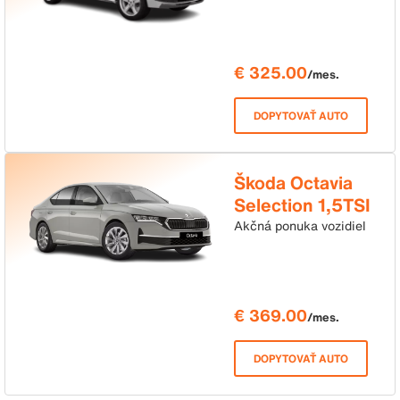
€ 325.00
/mes.
DOPYTOVAŤ AUTO
Škoda Octavia
Selection 1,5TSI
85kW mHEV
Akčná ponuka vozidiel
DSG
€ 369.00
/mes.
DOPYTOVAŤ AUTO