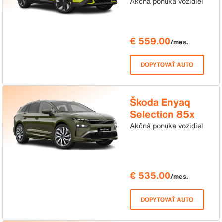
Akčná ponuka vozidiel
€ 559.00
/mes.
DOPYTOVAŤ AUTO
Škoda Enyaq
Selection 85x
210kW, 82kWh
Akčná ponuka vozidiel
€ 535.00
/mes.
DOPYTOVAŤ AUTO