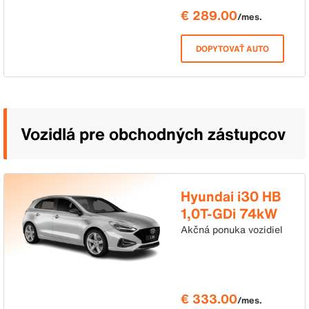
€ 289.00
/mes.
DOPYTOVAŤ AUTO
Vozidlá pre obchodných zástupcov
Hyundai i30 HB
1,0T-GDi 74kW
7DCT Family
Akčná ponuka vozidiel
€ 333.00
/mes.