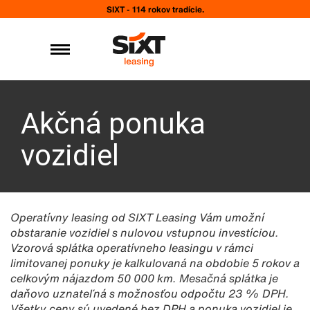
SIXT - 114 rokov tradície.
Akčná ponuka
vozidiel
Operatívny leasing od SIXT Leasing Vám umožní
obstaranie vozidiel s nulovou vstupnou investíciou.
Vzorová splátka operatívneho leasingu v rámci
limitovanej ponuky je kalkulovaná na obdobie 5 rokov a
celkovým nájazdom 50 000 km. Mesačná splátka je
daňovo uznateľná s možnosťou odpočtu 23 % DPH.
Všetky ceny sú uvedené bez DPH a ponuka vozidiel je