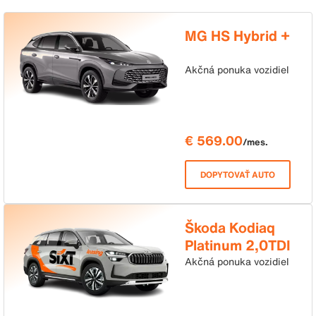
MG HS Hybrid +
Akčná ponuka vozidiel
€ 569.00
/mes.
DOPYTOVAŤ AUTO
Škoda Kodiaq
Platinum 2,0TDI
142kW 4x4 DSG
Akčná ponuka vozidiel