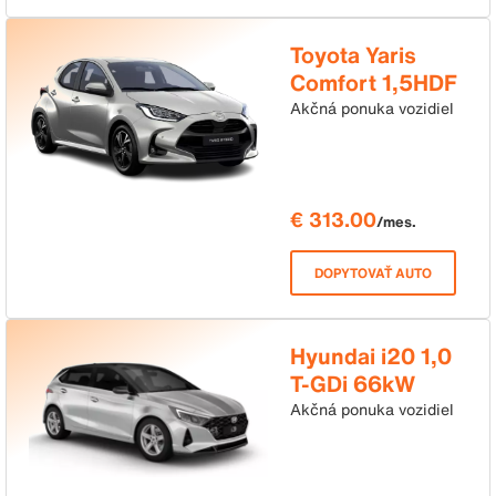
Toyota Yaris
Comfort 1,5HDF
116HP e-CVT
Akčná ponuka vozidiel
€ 313.00
/mes.
DOPYTOVAŤ AUTO
Hyundai i20 1,0
T-GDi 66kW
7DCT Family
Akčná ponuka vozidiel