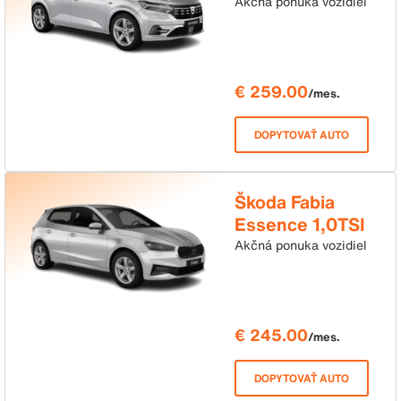
100 6MP
Akčná ponuka vozidiel
€ 259.00
/mes.
DOPYTOVAŤ AUTO
Škoda Fabia
Essence 1,0TSI
70kW 5MP
Akčná ponuka vozidiel
€ 245.00
/mes.
DOPYTOVAŤ AUTO