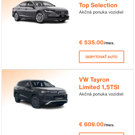
Top Selection
2,0TDI 110kW
Akčná ponuka vozidiel
DSG
€ 535.00
/mes.
DOPYTOVAŤ AUTO
VW Tayron
Limited 1,5TSI
eHybrid PHEV
Akčná ponuka vozidiel
150kW
€ 609.00
/mes.