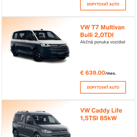
DOPYTOVAŤ AUTO
VW T7 Multivan
Bulli 2,0TDI
110kW DSG LR
Akčná ponuka vozidiel
€ 639.00
/mes.
DOPYTOVAŤ AUTO
VW Caddy Life
1,5TSI 85kW
DSG