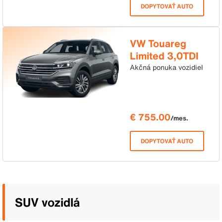
DOPYTOVAŤ AUTO
VW Touareg
Limited 3,0TDI
V6 170kW 4M
Akčná ponuka vozidiel
€ 755.00
/mes.
DOPYTOVAŤ AUTO
SUV vozidlá