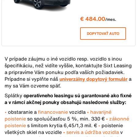
€ 484.00
/mes.
DOPYTOVAŤ AUTO
V prípade záujmu o iné vozidlo resp. vozidlo s inou
špecifikáciu, než vidíte vyššie, kontaktujte Sixt Leasing
a pripravíme Vám ponuku podľa vaších požiadaviek.
Prípadne si vyplňte náš
univerzálny dopytový formulár
a
my sa Vám ozveme späť.
Splátky
operatívneho leasingu sú garantované ako fixné
a v rámci akčnej ponuky obsahujú nasledovné služby:
•
obstaranie a
financovanie
vozidla
•
havarijné
poistenie
so spoluúčasťou 5 %, min. 330 €
•
zákonné
poistenie
s limitom krytia 6,45/1,3 mil. €
•
poistenie
všetkých skiel na vozidle
•
servis a údržba vozidla
v