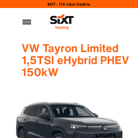
SIXT - 114 rokov tradície.
VW Tayron Limited
1,5TSI eHybrid PHEV
150kW