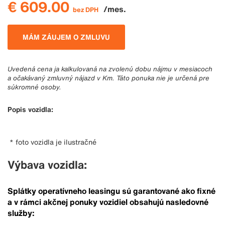
€ 609.00
/mes.
bez DPH
MÁM ZÁUJEM O ZMLUVU
Uvedená cena ja kalkulovaná na zvolenú dobu nájmu v mesiacoch
a očakávaný zmluvný nájazd v Km. Táto ponuka nie je určená pre
súkromné osoby.
Popis vozidla:
* foto vozidla je ilustračné
Výbava vozidla:
Splátky operatívneho leasingu sú garantované ako fixné
a v rámci akčnej ponuky vozidiel obsahujú nasledovné
služby: