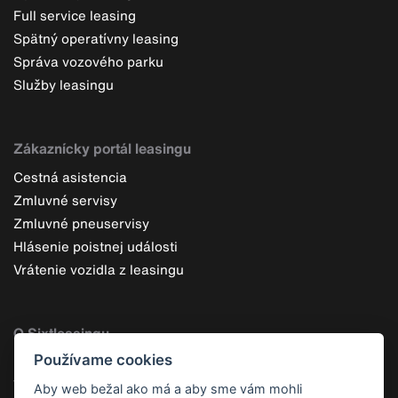
Full service leasing
Spätný operatívny leasing
Správa vozového parku
Služby leasingu
Zákaznícky portál leasingu
Cestná asistencia
Zmluvné servisy
Zmluvné pneuservisy
Hlásenie poistnej události
Vrátenie vozidla z leasingu
O Sixtleasingu
Používame cookies
Čo je operatívny leasing
Výhody operatívneho leasingu
Aby web bežal ako má a aby sme vám mohli