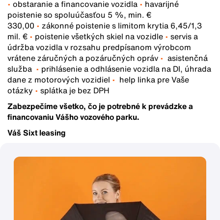
•
obstaranie a financovanie vozidla
•
havarijné
poistenie so spoluúčasťou 5 %, min. €
330,00
•
zákonné poistenie s limitom krytia 6,45/1,3
mil. €
•
poistenie všetkých skiel na vozidle
•
servis a
údržba vozidla v rozsahu predpísanom výrobcom
vrátene záručných a pozáručných opráv
•
asistenčná
služba
•
prihlásenie a odhlásenie vozidla na DI, úhrada
dane z motorových vozidiel
•
help linka pre Vaše
otázky
•
splátka je bez DPH
Zabezpečíme všetko, čo je potrebné k prevádzke a
financovaniu Vášho vozového parku.
Váš Sixt leasing