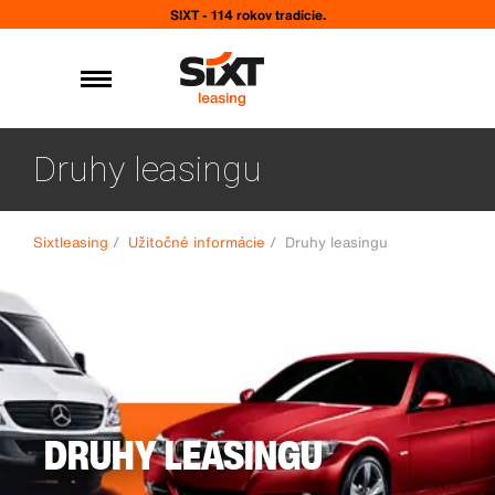
SIXT - 114 rokov tradície.
Druhy leasingu
Sixtleasing
/
Užitočné informácie
/
Druhy leasingu
DRUHY LEASINGU