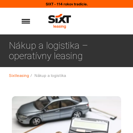
SIXT - 114 rokov tradície.
Nákup a logistika –
operatívny leasing
Sixtleasing
/
Nákup a logistika